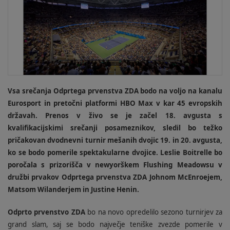
Vsa srečanja Odprtega prvenstva ZDA bodo na voljo na kanalu
Eurosport in pretočni platformi HBO Max v kar 45 evropskih
državah. Prenos v živo se je začel 18. avgusta s
kvalifikacijskimi srečanji posameznikov, sledil bo težko
pričakovan dvodnevni turnir mešanih dvojic 19. in 20. avgusta,
ko se bodo pomerile spektakularne dvojice. Leslie Boitrelle bo
poročala s prizorišča v newyorškem Flushing Meadowsu v
družbi prvakov Odprtega prvenstva ZDA Johnom McEnroejem,
Matsom Wilanderjem in Justine Henin.
Odprto prvenstvo ZDA
bo na novo opredelilo sezono turnirjev za
grand slam, saj se bodo največje teniške zvezde pomerile v