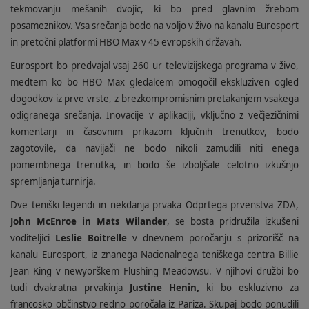
tekmovanju mešanih dvojic, ki bo pred glavnim žrebom
posameznikov. Vsa srečanja bodo na voljo v živo na kanalu Eurosport
in pretočni platformi HBO Max v 45 evropskih državah.
Eurosport bo predvajal vsaj 260 ur televizijskega programa v živo,
medtem ko bo HBO Max gledalcem omogočil ekskluziven ogled
dogodkov iz prve vrste, z brezkompromisnim pretakanjem vsakega
odigranega srečanja. Inovacije v aplikaciji, vključno z večjezičnimi
komentarji in časovnim prikazom ključnih trenutkov, bodo
zagotovile, da navijači ne bodo nikoli zamudili niti enega
pomembnega trenutka, in bodo še izboljšale celotno izkušnjo
spremljanja turnirja.
Dve teniški legendi in nekdanja prvaka Odprtega prvenstva ZDA,
John McEnroe in Mats Wilander
, se bosta pridružila izkušeni
voditeljici
Leslie Boitrelle
v dnevnem poročanju s prizorišč na
kanalu Eurosport, iz znanega Nacionalnega teniškega centra Billie
Jean King v newyorškem Flushing Meadowsu. V njihovi družbi bo
tudi dvakratna prvakinja
Justine Henin,
ki bo eskluzivno za
francosko občinstvo redno poročala iz Pariza. Skupaj bodo ponudili