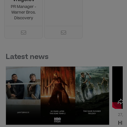
Vragolov
PR Manager -
Warner Bros.
Discovery
Latest news
27/7
HB