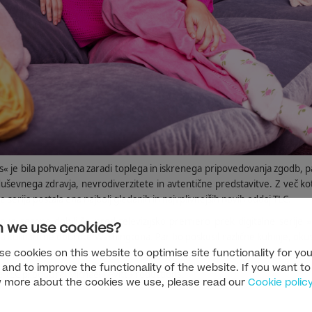
as« je bila pohvaljena zaradi toplega in iskrenega pripovedovanja zgodb,
duševnega zdravja, nevrodiverzitete in avtentične predstavitve. Z več ko
 serija postala ena najbolj gledanih in najvplivnejših novih oddaj TLC.
ve sezone dobili še pred televizijsko premiero prek digitalne serije »B
 we use cookies?
eta kulinarične dobrote Washingtona. Par bo poskusil različne kuhinje, okus
eceptov.
e cookies on this website to optimise site functionality for you
 and to improve the functionality of the website. If you want to
a TLC produciral Michael Levitt Productions.
 more about the cookies we use, please read our
Cookie polic