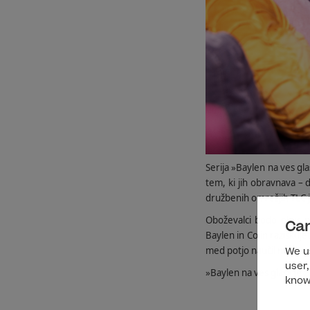
Serija »Baylen na ves gl
tem, ki jih obravnava – 
družbenih omrežjih TLC je
Oboževalci bodo okus no
Can
Baylen in Colin raziskuj
med potjo naučil novih r
We us
user,
»Baylen na ves glas« je z
know