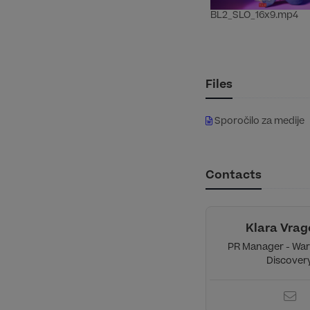
BL2_SLO_16x9.mp4
Files
Sporočilo za medije
Contacts
Klara Vrag
PR Manager - War
Discover