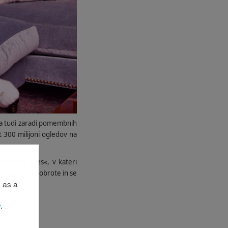
 pa tudi zaradi pomembnih
t 300 milijoni ogledov na
aylen's Bites«, v kateri
il zanimive dobrote in se
 as a
y
.