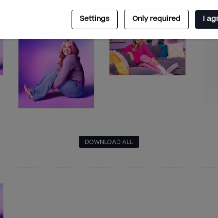
Settings
Only required
I ag
DOWNLOAD ALL