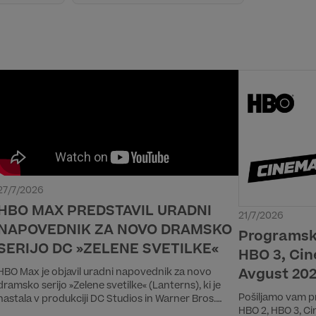
27/7/2026
HBO MAX PREDSTAVIL URADNI
21/7/2026
NAPOVEDNIK ZA NOVO DRAMSKO
Programski
SERIJO DC »ZELENE SVETILKE«
HBO 3, Cin
Avgust 20
HBO Max je objavil uradni napovednik za novo
dramsko serijo »Zelene svetilke« (Lanterns), ki je
Pošiljamo vam p
nastala v produkciji DC Studios in Warner Bros.
HBO 2, HBO 3, C
Television. Uradni napovednik je bil prvič predvajan