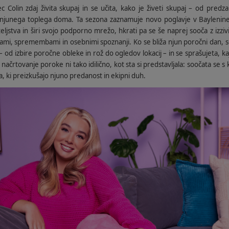
c Colin zdaj živita skupaj in se učita, kako je živeti skupaj – od pred
 njunega toplega doma. Ta sezona zaznamuje novo poglavje v Bayleni
ljstva in širi svojo podporno mrežo, hkrati pa se še naprej sooča z izzivi
ami, spremembami in osebnimi spoznanji. Ko se bliža njun poročni dan, s
n – od izbire poročne obleke in rož do ogledov lokacij – in se sprašujeta, ka
načrtovanje poroke ni tako idilično, kot sta si predstavljala: soočata se 
a, ki preizkušajo njuno predanost in ekipni duh.