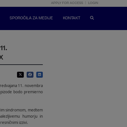
APPLY FOR ACCESS
LOGIN
SPOROČILA ZA MEDIJE
KONTAKT
1.
X
redvajana 11. novembra
pizode bodo premierno
ttovim sindromom, medtem
 nalezljivemu humorju in
esničnimi izzivi.