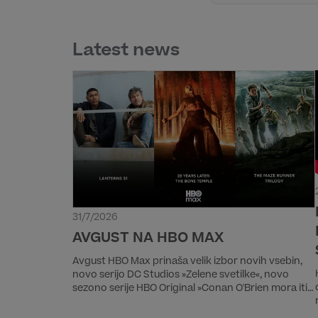
Latest news
31/7/2026
AVGUST NA HBO MAX
Avgust HBO Max prinaša velik izbor novih vsebin,
novo serijo DC Studios »Zelene svetilke«, novo
sezono serije HBO Original »Conan O'Brien mora iti«,
drugi del epske zgodbe »28 let pozneje: Kostni
tempelj« in triologijo »Labirint«. Med regijskimi filmi