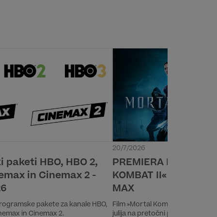
20/7/2026
 paketi HBO, HBO 2,
PREMIERA FILMA »M
emax in Cinemax 2 -
KOMBAT II« 24. JULI
26
MAX
rogramske pakete za kanale HBO,
Film »Mortal Kombat II« bo prem
inemax in Cinemax 2.
julija na pretočni platformi HBO