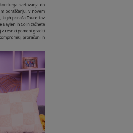
zakonskega svetovanja do
nem odraščanju. V novem
, ki jih prinaša Tourettov
e Baylen in Colin začneta
j v resnici pomeni graditi
s kompromisi, proračuni in