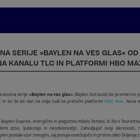
A SERIJE »BAYLEN NA VES GLAS« OD 1
A KANALU TLC IN PLATFORMI HBO MA
a sezona serije
»Baylen na ves glas«
(Baylen Out Loud)
bo premierno p
 in bo še isti dan na voljo tudi na pretočni platformi
HBO Max
Nove e
.
ja Baylen Dupree, energično in pogumno mlado žensko, ki živi s Toure
kimi izzivi, ljubeznijo in neodvisnostjo. Zahvaljujoč svoji iskrenosti,
 postala vzor mnogim, saj ponuja osvežujočo in pristno sliko življenja z r